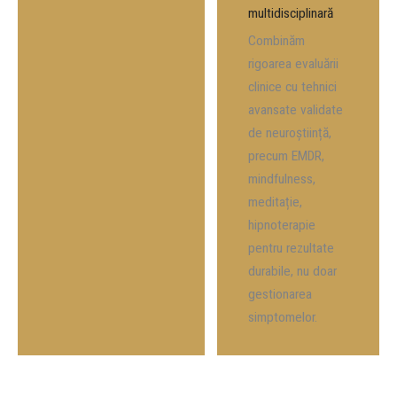
multidisciplinară
Combinăm
rigoarea evaluării
clinice cu tehnici
avansate validate
de neuroștiință,
precum EMDR,
mindfulness,
meditație,
hipnoterapie
pentru rezultate
durabile, nu doar
gestionarea
simptomelor.