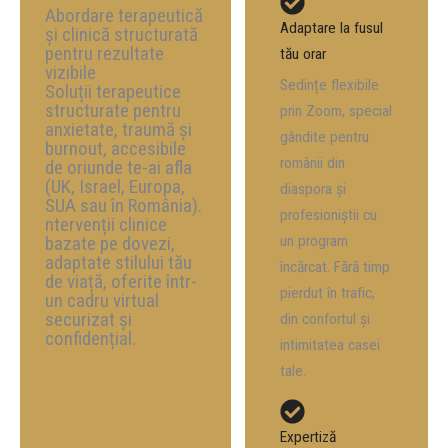
Abordare terapeutică
Adaptare la fusul
și clinică structurată
pentru rezultate
tău orar
vizibile
Sedințe flexibile
Soluții terapeutice
structurate pentru
prin Zoom, special
anxietate, traumă și
gândite pentru
burnout, accesibile
românii din
de oriunde te-ai afla
(UK, Israel, Europa,
diaspora și
SUA sau în România).
profesioniștii cu
ntervenții clinice
bazate pe dovezi,
un program
adaptate stilului tău
încărcat. Fără timp
de viață, oferite într-
pierdut în trafic,
un cadru virtual
securizat și
din confortul și
confidențial.
intimitatea casei
tale.
Expertiză