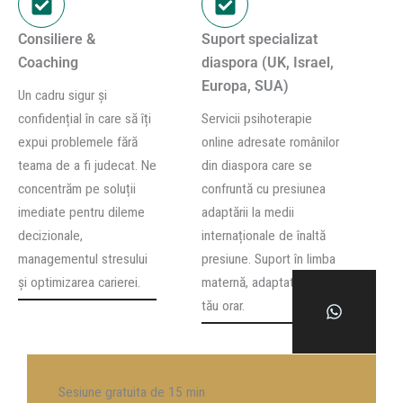
Consiliere &
Suport specializat
Coaching
diaspora (UK, Israel,
Europa, SUA)
Un cadru sigur și
confidențial în care să îți
Servicii psihoterapie
expui problemele fără
online adresate românilor
teama de a fi judecat. Ne
din diaspora care se
concentrăm pe soluții
confruntă cu presiunea
imediate pentru dileme
adaptării la medii
decizionale,
internaționale de înaltă
managementul stresului
presiune. Suport în limba
și optimizarea carierei.
maternă, adaptat fusului
tău orar.
Sesiune gratuita de 15 min