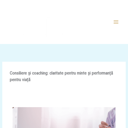
Skip
to
content
Consiliere și coaching: claritate pentru minte și performanță
pentru viață