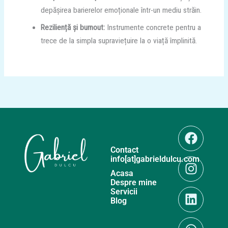
depășirea barierelor emoționale într-un mediu străin.
Reziliență și burnout:
Instrumente concrete pentru a
trece de la simpla supraviețuire la o viață împlinită.
Faceb
Insta
Linked
Whats
Contact
info[at]gabrieldulcu.com
Acasa
Despre mine
Servicii
Blog