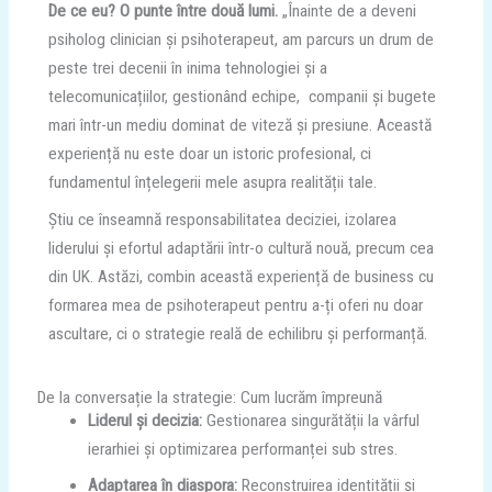
De ce eu? O punte între două lumi.
„Înainte de a deveni
psiholog clinician și psihoterapeut, am parcurs un drum de
peste trei decenii în inima tehnologiei și a
telecomunicațiilor, gestionând echipe, companii și bugete
mari într-un mediu dominat de viteză și presiune. Această
experiență nu este doar un istoric profesional, ci
fundamentul înțelegerii mele asupra realității tale.
Știu ce înseamnă responsabilitatea deciziei, izolarea
liderului și efortul adaptării într-o cultură nouă, precum cea
din UK. Astăzi, combin această experiență de business cu
formarea mea de psihoterapeut pentru a-ți oferi nu doar
ascultare, ci o strategie reală de echilibru și performanță.
De la conversație la strategie: Cum lucrăm împreună
Liderul și decizia:
Gestionarea singurătății la vârful
ierarhiei și optimizarea performanței sub stres.
Adaptarea în diaspora:
Reconstruirea identității și