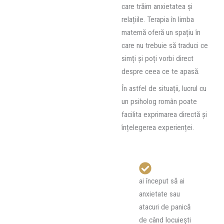
care trăim anxietatea și
relațiile. Terapia în limba
maternă oferă un spațiu în
care nu trebuie să traduci ce
simți și poți vorbi direct
despre ceea ce te apasă.
În astfel de situații, lucrul cu
un psiholog român poate
facilita exprimarea directă și
înțelegerea experienței.
ai început să ai
anxietate sau
atacuri de panică
de când locuiești