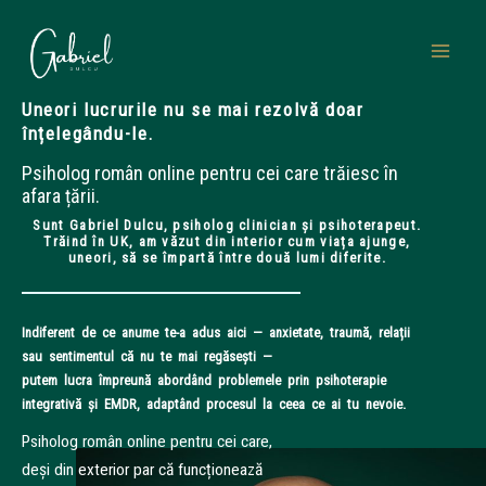
Skip
to
content
Uneori lucrurile nu se mai rezolvă doar
înțelegându-le.
Psiholog român online pentru cei care trăiesc în
afara țării.
Sunt Gabriel Dulcu, psiholog clinician și psihoterapeut.
Trăind în UK, am văzut din interior cum viața ajunge,
uneori, să se împartă între două lumi diferite.
Indiferent de ce anume te-a adus aici — anxietate, traumă, relații
sau sentimentul că nu te mai regăsești —
putem lucra împreună abordând problemele prin psihoterapie
integrativă și EMDR, adaptând procesul la ceea ce ai tu nevoie.
Psiholog român online pentru cei care,
deși din exterior par că funcționează