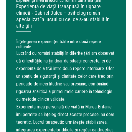
Experiența mea în lucrul cu români din afara țării
Experiență de viață transpusă în rigoare
clinică - Gabriel Dulcu – psiholog român
specializat în lucrul cu cei ce s-au stabilit în
alte țări.
Înțelegerea experienței trăite între două repere
culturale
Lucrând cu români stabiliți în diferite țări am observat
că dificultățile nu țin doar de situații concrete, ci de
experiența de a trăi între două repere interioare. Ofer
un spațiu de siguranță și claritate celor care trec prin
perioade de incertitudine sau presiune, combinând
rigoarea analitică a primei mele cariere în tehnologie
cu metode clinice validate.
Experiența mea personală de viață în Marea Britanie
îmi permite să înțeleg direct aceste procese, nu doar
teoretic. Lucrul terapeutic urmărește stabilizarea,
integrarea experiențelor dificile și regăsirea direcției,