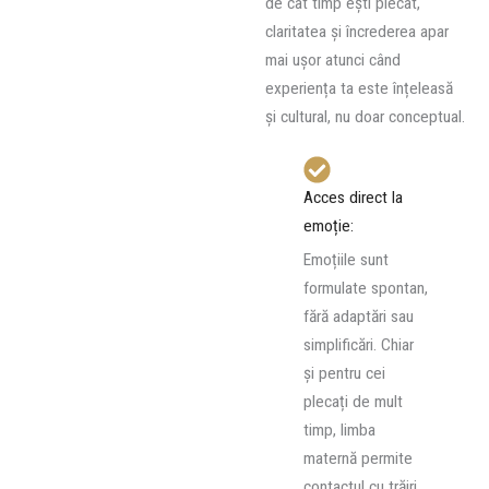
de cât timp ești plecat,
claritatea și încrederea apar
mai ușor atunci când
experiența ta este înțeleasă
și cultural, nu doar conceptual.
Acces direct la
emoție:
Emoțiile sunt
formulate spontan,
fără adaptări sau
simplificări. Chiar
și pentru cei
plecați de mult
timp, limba
maternă permite
contactul cu trăiri