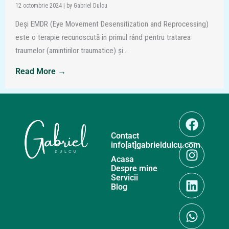
12 octombrie 2024
|
by Gabriel Dulcu
Deși EMDR (Eye Movement Desensitization and Reprocessing)
este o terapie recunoscută în primul rând pentru tratarea
traumelor (amintirilor traumatice) și...
Read More →
Faceb
Insta
Linked
Whats
Contact
info[at]gabrieldulcu.com
Acasa
Despre mine
Servicii
Blog