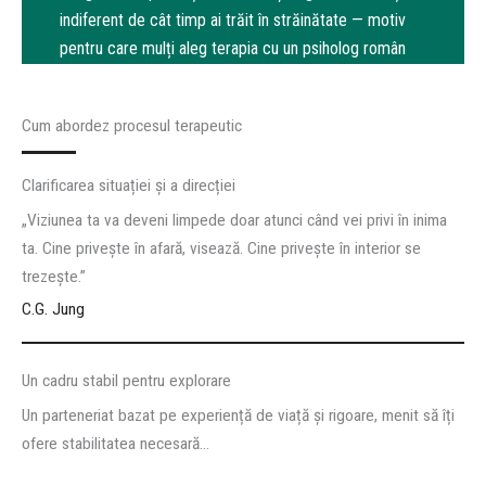
indiferent de cât timp ai trăit în străinătate — motiv
pentru care mulți aleg terapia cu un psiholog român
online chiar și după ani petrecuți departe de România.
Cum abordez procesul terapeutic
Clarificarea situației și a direcției
„Viziunea ta va deveni limpede doar atunci când vei privi în inima
ta. Cine privește în afară, visează. Cine privește în interior se
trezește.”
C.G. Jung
Un cadru stabil pentru explorare
Un parteneriat bazat pe experiență de viață și rigoare, menit să îți
ofere stabilitatea necesară…