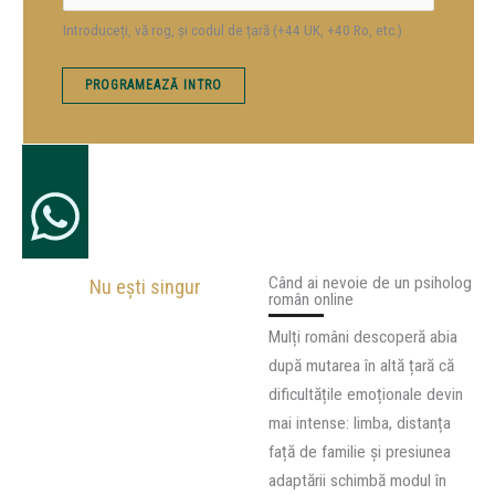
m
Introduceți, vă rog, și codul de țară (+44 UK, +40 Ro, etc.)
p
l
PROGRAMEAZĂ INTRO
e
t
*
Când ai nevoie de un psiholog
Nu ești singur
român online
Mulți români descoperă abia
după mutarea în altă țară că
dificultățile emoționale devin
mai intense: limba, distanța
față de familie și presiunea
adaptării schimbă modul în