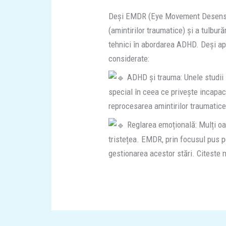
Deși EMDR (Eye Movement Desensiti
(amintirilor traumatice) și a tulbur
tehnici în abordarea ADHD. Deși apl
considerate:
ADHD și trauma: Unele
studii
special în ceea ce privește incapac
reprocesarea amintirilor traumatice
Reglarea emoțională: Mulți oam
tristețea. EMDR, prin focusul pus p
gestionarea acestor stări. Citeste 