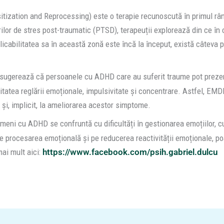
zation and Reprocessing) este o terapie recunoscută în primul rân
ărilor de stres post-traumatic (PTSD), terapeuții explorează din ce în
icabilitatea sa în această zonă este încă la început, există câteva p
 sugerează că persoanele cu ADHD care au suferit traume pot prezen
itatea reglării emoționale, impulsivitate și concentrare. Astfel, EMD
 și, implicit, la ameliorarea acestor simptome.
eni cu ADHD se confruntă cu dificultăți în gestionarea emoțiilor, cum
e procesarea emoțională și pe reducerea reactivității emoționale, po
mai mult aici:
https://www.facebook.com/psih.gabriel.dulcu